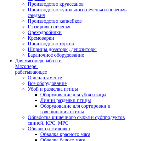
Производство круассанов
Производство купольного печенья и печенья-
сэндвич
Производство капкейков
Глазировка печенья
Ореходробилки
Кремоварки
Производство тортов
Шприцы-дозаторы, депозиторы
Бараночное оборудование
Для мясопереработки
Мясопере-
рабатывающее
О департаменте
Все оборудование
Убой и разделка птицы
Оборудование для убоя птицы
Линии разделки птицы
Оборудование для сортировки и
взвешивания птицы
Обработка кишечного сырья и субпродуктов
свиней, КРС, МРС
Обвалка и жиловка
Обвалка красного мяса
Обвалка белого мяса