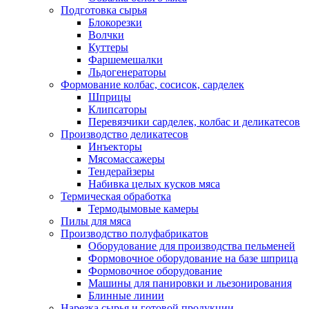
Подготовка сырья
Блокорезки
Волчки
Куттеры
Фаршемешалки
Льдогенераторы
Формование колбас, сосисок, сарделек
Шприцы
Клипсаторы
Перевязчики сарделек, колбас и деликатесов
Производство деликатесов
Инъекторы
Мясомассажеры
Тендерайзеры
Набивка целых кусков мяса
Термическая обработка
Термодымовые камеры
Пилы для мяса
Производство полуфабрикатов
Оборудование для производства пельменей
Формовочное оборудование на базе шприца
Формовочное оборудование
Машины для панировки и льезонирования
Блинные линии
Нарезка сырья и готовой продукции