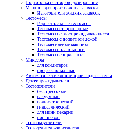
Подготовка растворов, дозирование
Машины для производства закваски
Изготовители жидких заквасок
Тестомесы
Горизонтальные тестомесы
Тестомесы стационарные
Тестомесы самоопрокидывающиеся
Тестомесы с подкатной дежой
Тестомесильные машины
Тестомесы планетарные
Тестомесы спиральные
Миксеры
для кондитеров
профессиональные
Автоматические линии производства теста
​Дежеопрокидыватели
Тестоделители
бесстрессовые
вакуумный
волюметрический
гидравлический
для мини пекарни
поршневой
Тестоокруглители
Тестоделитель-округлитель