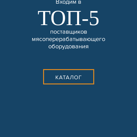
Входим в
ТОП-5
К сожалению, на сайте идут
технические работы,
формы обратной связи
поставщиков
временно не доступны
мясоперерабатывающего
Пожалуйста, свяжитесь с
оборудования
нами по телефону
+7 831 2-
883-884
КАТАЛОГ
© ООО «НХ-Логистик», 2026 (ИНН
5257154509)
Политика конфиденциальности