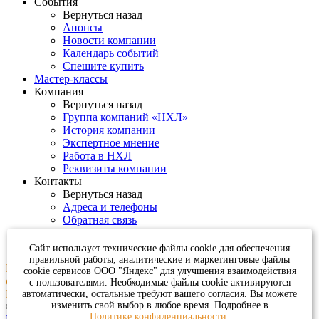
События
Вернуться назад
Анонсы
Новости компании
Календарь событий
Спешите купить
Мастер-классы
Компания
Вернуться назад
Группа компаний «НХЛ»
История компании
Экспертное мнение
Работа в НХЛ
Реквизиты компании
Контакты
Вернуться назад
Адреса и телефоны
Обратная связь
Сайт использует технические файлы cookie для обеспечения
правильной работы, аналитические и маркетинговые файлы
К сожалению, на сайте идут технические работы, формы
cookie сервисов ООО "Яндекс" для улучшения взаимодействия
обратной связи временно не доступны
с пользователями. Необходимые файлы cookie активируются
Пожалуйста, свяжитесь с нами по телефону
+7 831 2-883-884
автоматически, остальные требуют вашего согласия. Вы можете
изменить свой выбор в любое время. Подробнее в
© ООО «НХ-Логистик», 2026 (ИНН 5257154509)
Политике конфиденциальности.